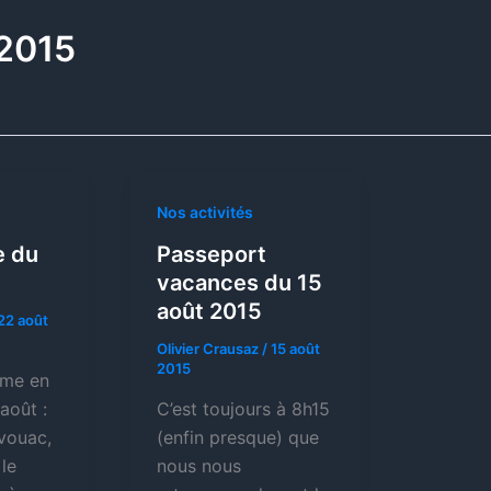
 2015
Nos activités
 du
Passeport
vacances du 15
août 2015
22 août
Olivier Crausaz
/
15 août
2015
mme en
août :
C’est toujours à 8h15
ivouac,
(enfin presque) que
 le
nous nous