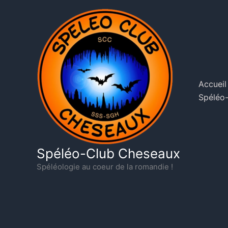
Aller
au
contenu
Accueil
Spéléo-
Spéléo-Club Cheseaux
Spéléologie au coeur de la romandie !