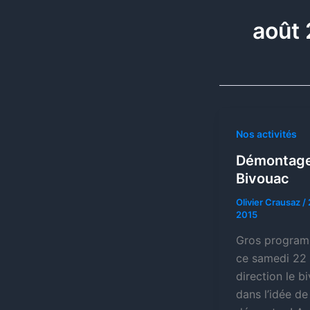
août
Nos activités
Démontage
Bivouac
Olivier Crausaz
/
2015
Gros progra
ce samedi 22 
direction le b
dans l’idée de