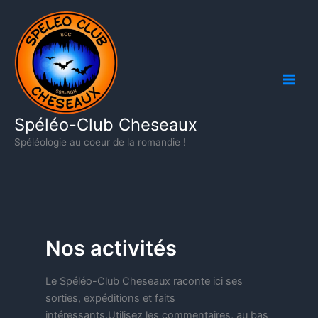
Aller
au
contenu
Spéléo-Club Cheseaux
Spéléologie au coeur de la romandie !
Nos activités
Le Spéléo-Club Cheseaux raconte ici ses
sorties, expéditions et faits
intéressants.Utilisez les commentaires, au bas