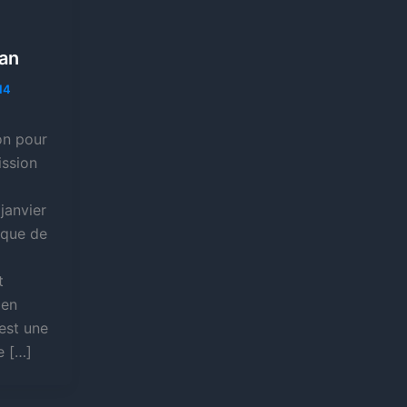
tan
14
ion pour
ission
janvier
oque de
t
 en
’est une
e […]