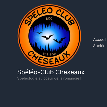
Aller
au
contenu
Accueil
Spéléo-
Spéléo-Club Cheseaux
Spéléologie au coeur de la romandie !