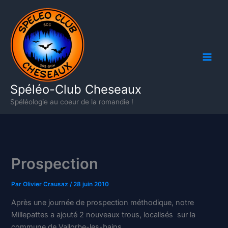
Aller
au
contenu
Spéléo-Club Cheseaux
Spéléologie au coeur de la romandie !
Prospection
Par
Olivier Crausaz
/
28 juin 2010
Après une journée de prospection méthodique, notre
Millepattes a ajouté 2 nouveaux trous, localisés sur la
commune de Vallorbe-les-bains…